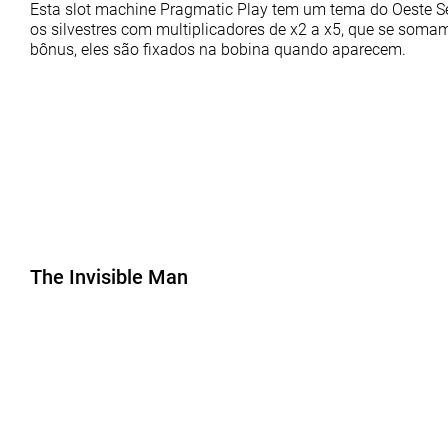
Esta slot machine Pragmatic Play tem um tema do Oeste Sel
os silvestres com multiplicadores de x2 a x5, que se soma
bônus, eles são fixados na bobina quando aparecem.
The Invisible Man