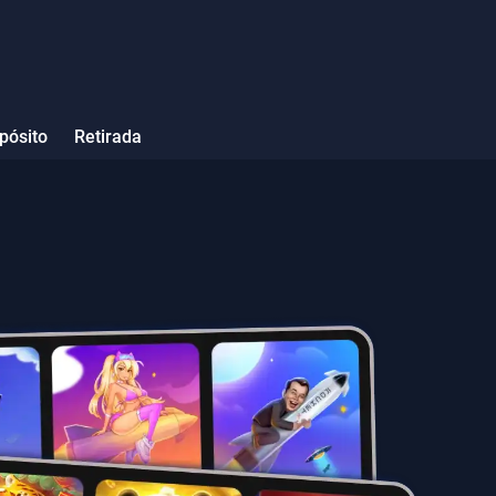
pósito
Retirada