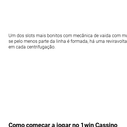
Um dos slots mais bonitos com mecânica de vaida com mult
se pelo menos parte da linha é formada, há uma reviravolt
em cada centrifugação.
Como começar a jogar no 1win Cassino