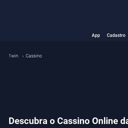
App
Cadastro
1win
Cassino
Descubra o Cassino Online d