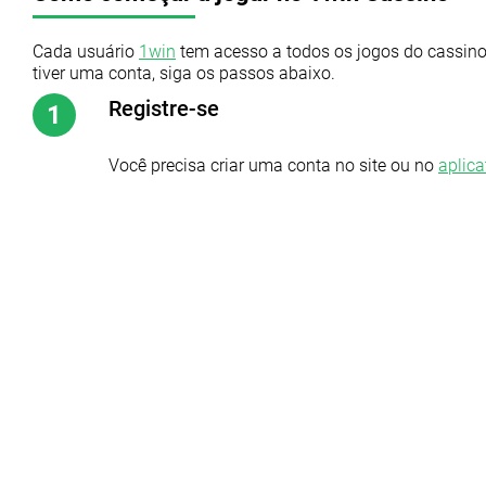
Cada usuário
1win
tem acesso a todos os jogos do cassino. 
tiver uma conta, siga os passos abaixo.
Registre-se
1
Você precisa criar uma conta no site ou no
aplica