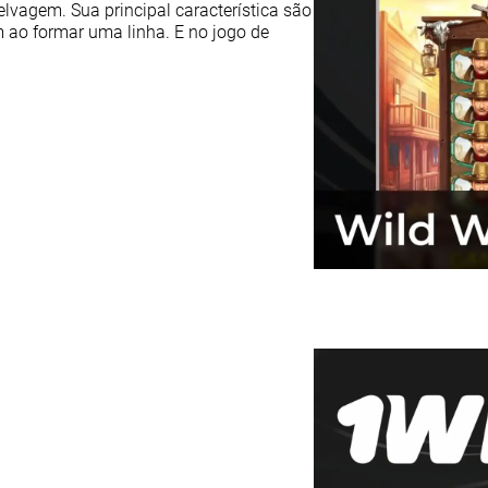
vagem. Sua principal característica são
m ao formar uma linha. E no jogo de