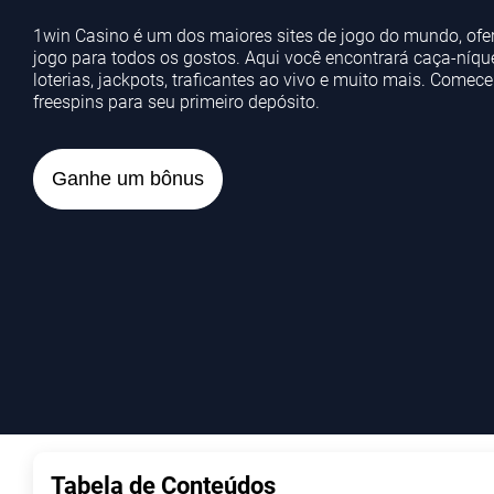
1win Casino é um dos maiores sites de jogo do mundo, ofe
jogo para todos os gostos. Aqui você encontrará caça-níquei
loterias, jackpots, traficantes ao vivo e muito mais. Comec
freespins para seu primeiro depósito.
Ganhe um bônus
Tabela de Conteúdos