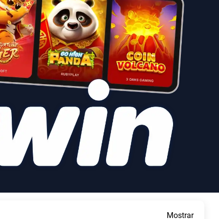
Mostrar