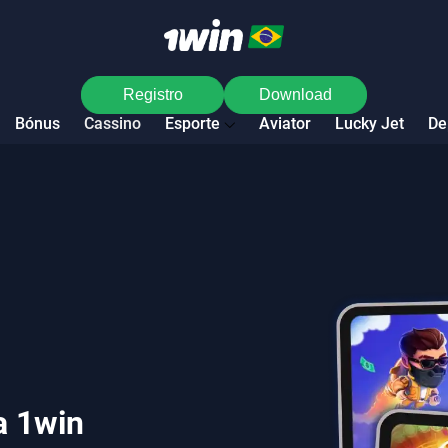
Registro
Download
Bónus
Cassino
Esporte
Aviator
Lucky Jet
De
a 1win