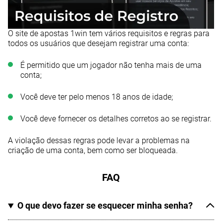
O site de apostas 1win tem vários requisitos e regras para
todos os usuários que desejam registrar uma conta:
É permitido que um jogador não tenha mais de uma
conta;
Você deve ter pelo menos 18 anos de idade;
Você deve fornecer os detalhes corretos ao se registrar.
A violação dessas regras pode levar a problemas na
criação de uma conta, bem como ser bloqueada.
FAQ
O que devo fazer se esquecer minha senha?