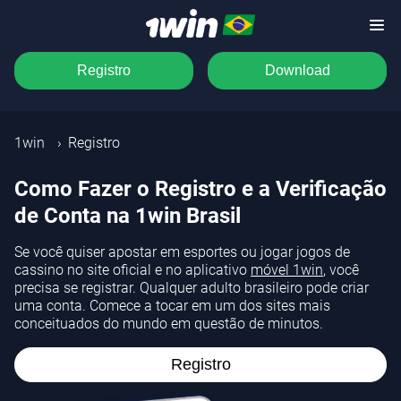
Registro
Download
1win
Registro
Como Fazer o Registro e a Verificação
de Conta na 1win Brasil
Se você quiser apostar em esportes ou jogar jogos de
cassino no site oficial e no aplicativo
móvel 1win
, você
precisa se registrar. Qualquer adulto brasileiro pode criar
uma conta. Comece a tocar em um dos sites mais
conceituados do mundo em questão de minutos.
Registro