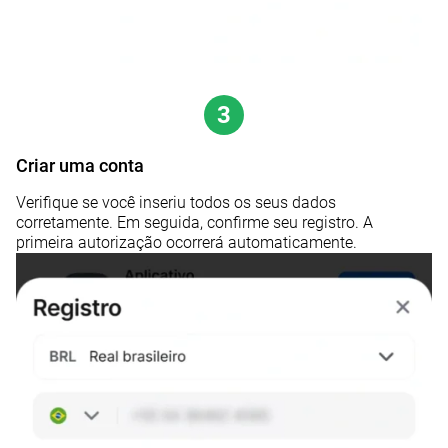
3
Criar uma conta
Verifique se você inseriu todos os seus dados
corretamente. Em seguida, confirme seu registro. A
primeira autorização ocorrerá automaticamente.