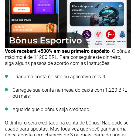
Você receberá +500% em seu primeiro depósito
. O bônus
máximo é de 11200 BRL. Para conseguir este dinheiro,
siga alguns passos de acordo com as instruções:
Criar uma conta no site ou aplicativo móvel;
Carregue sua conta na mesa do caixa com 1.220 BRL
ou mais;
Aguarde que o bônus seja creditado.
O dinheiro será creditado na conta de bônus. Não pode ser
usado para apostas. Mas toda vez que você ganhar uma
única aposta com chances de 3 ou mais, parte do bônus