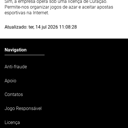
Sim, a empresa opera sob uma licença de Curaçao.
Permite-nos organizar jogos de azar e aceitar apostas
esportivas na Internet.
Atualizado:
ter, 14 jul 2026 11:08:28
Navigation
Anti-fraude
Apoio
Contatos
Jogo Responsável
Licença