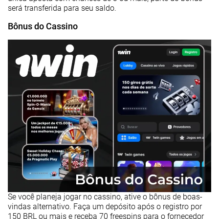
será transferida para seu saldo.
Bônus do Cassino
Se você planeja jogar no cassino, ative o bônus de boas-
vindas alternativo. Faça um depósito após o registro por
150 BRL ou mais e receba 70 freespins para o fornecedor