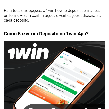
Para todas as opções, o 1win how to deposit permanece
uniforme – sem confirmações e verificações adicionais a
cada depósito.
Como Fazer um Depósito no 1win App?