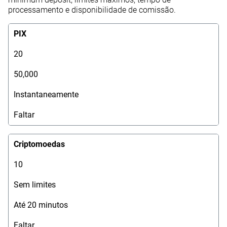
processamento e disponibilidade de comissão.
PIX
20
50,000
Instantaneamente
Faltar
Criptomoedas
10
Sem limites
Até 20 minutos
Faltar