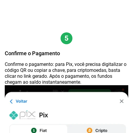
5
Confirme o Pagamento
Confirme o pagamento: para Pix, você precisa digitalizar o
código QR ou copiar a chave, para criptomoedas, basta
clicar no link gerado. Após o pagamento, os fundos
chegam ao saldo instantaneamente.