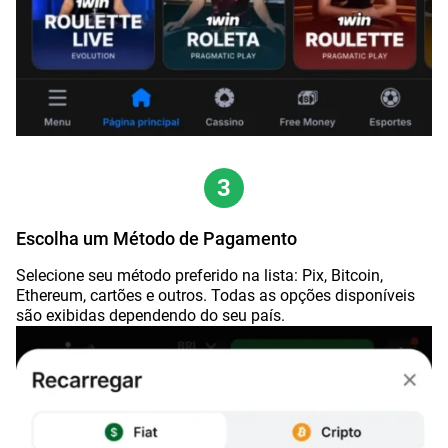
3
Escolha um Método de Pagamento
Selecione seu método preferido na lista: Pix, Bitcoin,
Ethereum, cartões e outros. Todas as opções disponíveis
são exibidas dependendo do seu país.