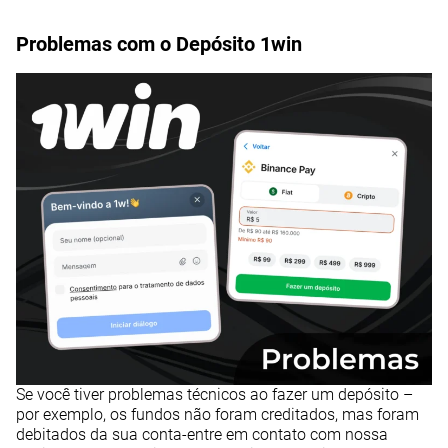
Problemas com o Depósito 1win
Se você tiver problemas técnicos ao fazer um depósito –
por exemplo, os fundos não foram creditados, mas foram
debitados da sua conta-entre em contato com nossa