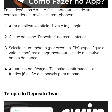
Fazer depósitos é muito fácil, tanto através de um
computador e através de smartphones:
Abra o aplicativo oficial 1win e faça login.
Clique no ícone “Depositar” no menu inferior.
Selecione um método (por exemplo, Pix), especifique o
valor e confirme o pagamento através do aplicativo
nativo do banco.
Aguarde a notificação “Depósito confirmado” – os
fundos já estão disponíveis para apostas.
Tempo do Depósito 1win