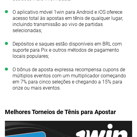
O aplicativo móvel 1win para Android e iOS oferece
acesso total às apostas em tênis de qualquer lugar,
incluindo transmissão ao vivo de partidas
selecionadas;
Depósitos e saques estão disponíveis em BRL com
suporte para Pix e outros métodos de pagamento
locais populares;
O bônus de aposta expressa recompensa cupons de
múltiplos eventos com um multiplicador começando
em 7% para cinco seleções e chegando a 15% para
onze ou mais eventos.
Melhores Torneios de Tênis para Apostar