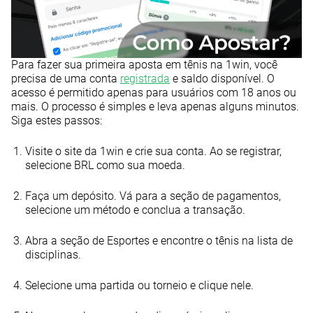
Para fazer sua primeira aposta em tênis na 1win, você
precisa de uma conta
registrada
e saldo disponível. O
acesso é permitido apenas para usuários com 18 anos ou
mais. O processo é simples e leva apenas alguns minutos.
Siga estes passos:
Visite o site da 1win e crie sua conta. Ao se registrar,
selecione BRL como sua moeda.
Faça um depósito. Vá para a seção de pagamentos,
selecione um método e conclua a transação.
Abra a seção de Esportes e encontre o tênis na lista de
disciplinas.
Selecione uma partida ou torneio e clique nele.