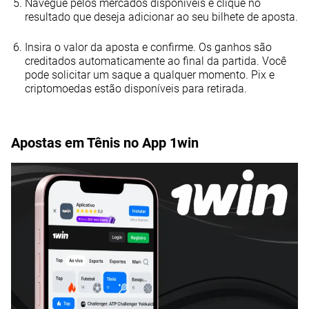
Navegue pelos mercados disponíveis e clique no
resultado que deseja adicionar ao seu bilhete de aposta.
Insira o valor da aposta e confirme. Os ganhos são
creditados automaticamente ao final da partida. Você
pode solicitar um saque a qualquer momento. Pix e
criptomoedas estão disponíveis para retirada.
Apostas em Tênis no App 1win