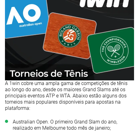
A 1win cobre uma ampla gama de competições de tênis
ao longo do ano, desde os maiores Grand Slams até os
principais eventos ATP e WTA. Abaixo estão alguns dos
torneios mais populares disponíveis para apostas na
plataforma:
Australian Open. O primeiro Grand Slam do ano,
realizado em Melbourne todo mês de janeiro;