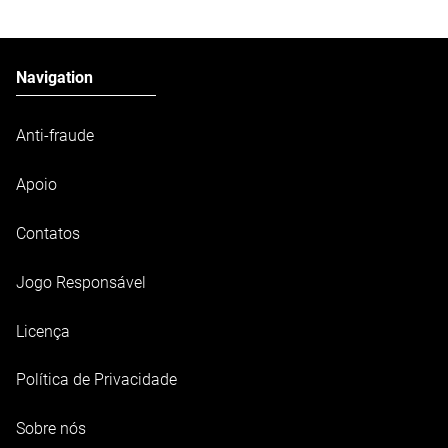
Navigation
Anti-fraude
Apoio
Contatos
Jogo Responsável
Licença
Política de Privacidade
Sobre nós